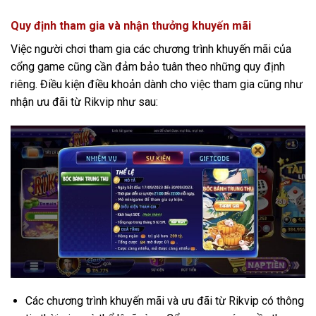
Quy định tham gia và nhận thưởng khuyến mãi
Việc người chơi tham gia các chương trình khuyến mãi của
cổng game cũng cần đảm bảo tuân theo những quy định
riêng. Điều kiện điều khoản dành cho việc tham gia cũng như
nhận ưu đãi từ Rikvip như sau:
Các chương trình khuyến mãi và ưu đãi từ Rikvip có thông