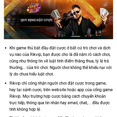
Khi game thủ bắt đầu đặt cược ở bất cứ trò chơi và dịch
vụ nào của Rikvip, bạn được cho là đã nắm rõ cách chơi,
cũng như thông tin về luật tính điểm thắng thua, tỷ lệ trả
thưởng,… của trò chơi. Người chơi không thể khiếu nại với
lý do chưa hiểu luật chơi.
Rikvip chỉ công nhận người chơi đặt cược trong game,
hay tại sảnh cược, trên website hoặc app của cổng game
Rikvip. Mọi trường hợp cược bằng cách chuyển khoản
trực tiếp, thông qua tin nhắn hay email, chat,…. đều được
tính không hợp lệ.