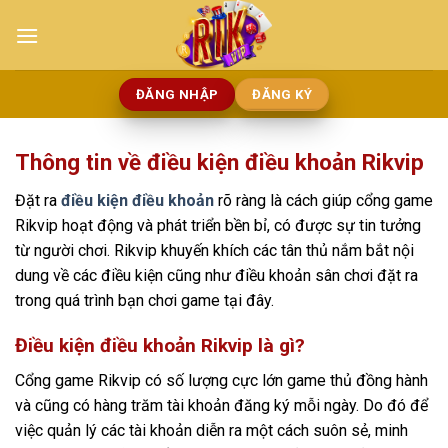
Skip
to
content
ĐĂNG NHẬP
ĐĂNG KÝ
Thông tin về điều kiện điều khoản Rikvip
Đặt ra
điều kiện điều khoản
rõ ràng là cách giúp cổng game
Rikvip hoạt động và phát triển bền bỉ, có được sự tin tưởng
từ người chơi. Rikvip khuyến khích các tân thủ nắm bắt nội
dung về các điều kiện cũng như điều khoản sân chơi đặt ra
trong quá trình bạn chơi game tại đây.
Điều kiện điều khoản Rikvip là gì?
Cổng game Rikvip có số lượng cực lớn game thủ đồng hành
và cũng có hàng trăm tài khoản đăng ký mỗi ngày. Do đó để
việc quản lý các tài khoản diễn ra một cách suôn sẻ, minh