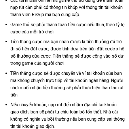
Các tài khoản online mà game thủ sử dụng để thanh toán
nạp rút cần phải có thông tin khớp với thông tin tài khoản
thành viên Rikvip mà bạn cung cấp.
Game thủ sẽ phải thanh toán tiền cược nếu thua, theo tỷ lệ
cược của mỗi trò chơi.
Tiền thắng cược mà bạn nhận được là tiền thưởng đã trừ
đi số tiền đặt cược, được tính dựa trên tiền đặt cược x hệ
số thưởng cửa cược. Tiền thắng sẽ được cộng vào số dư
trong game của người chơi.
Tiền thắng cược sẽ được chuyển về ví tài khoản của bạn
mà không chuyển trực tiếp về tài khoản ngân hàng. Người
chơi muốn nhận tiền thưởng sẽ phải thực hiện thao tác rút
tiền.
Nếu chuyển khoản, nạp rút đến nhầm địa chỉ tài khoản
giao dịch, bạn sẽ phải tự chịu toàn bộ tổn thất. Nhà cái
không có nghĩa vụ bồi thường nếu bạn cung cấp sai thông
tin tài khoản giao dịch.