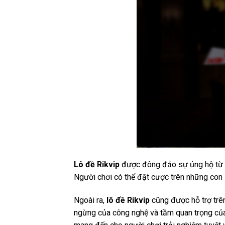
Lô đề Rikvip
được đông đảo sự ủng hộ từ cá
Người chơi có thể đặt cược trên những con
Ngoài ra,
lô đề Rikvip
cũng được hỗ trợ trên
ngừng của công nghệ và tầm quan trọng của t