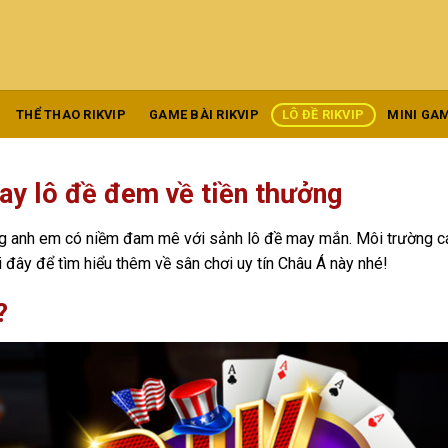
THỂ THAO RIKVIP
GAME BÀI RIKVIP
LÔ ĐỀ RIKVIP
MINI GAM
may lô đề đem về tiền thưởng
g anh em có niềm đam mê với sảnh lô đề may mắn. Môi trường cá 
i đây để tìm hiểu thêm về sân chơi uy tín Châu Á này nhé!
?