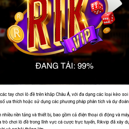
c tay chơi lô đề trên khắp Châu Á, với đa dạng các loại kèo soi
 số ưa thích hoặc sử dụng các phương pháp phân tích và dự đoán 
 nhiều nền tảng và thiết bị, bao gồm cả điện thoại di động và máy
rò chơi lô đề trong lĩnh vực cá cược trực tuyến, Rikvip đã xây d