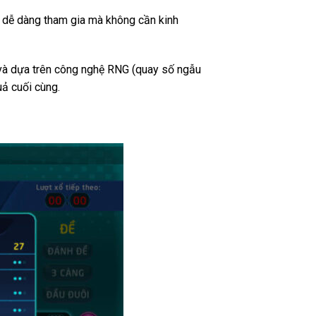
ơi dễ dàng tham gia mà không cần kinh
và dựa trên công nghệ RNG (quay số ngẫu
uả cuối cùng.