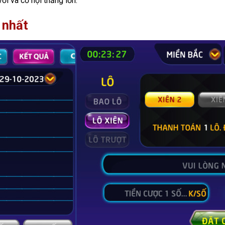
ời và cơ hội thắng lớn.
 nhất