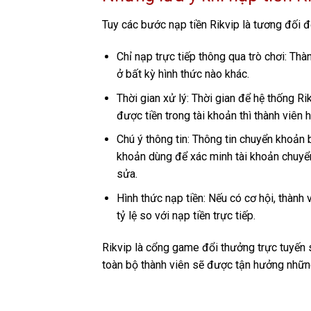
Tuy các bước nạp tiền Rikvip là tương đối 
Chỉ nạp trực tiếp thông qua trò chơi: Thà
ở bất kỳ hình thức nào khác.
Thời gian xử lý: Thời gian để hệ thống Ri
được tiền trong tài khoản thì thành viên
Chú ý thông tin: Thông tin chuyển khoản 
khoản dùng để xác minh tài khoản chuyển 
sửa.
Hình thức nạp tiền: Nếu có cơ hội, thành
tỷ lệ so với nạp tiền trực tiếp.
Rikvip là cổng game đổi thưởng trực tuyến 
toàn bộ thành viên sẽ được tận hưởng những 