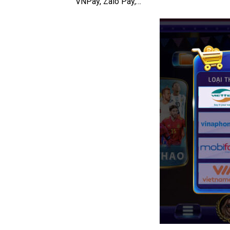
VNPay, Zalo Pay,…