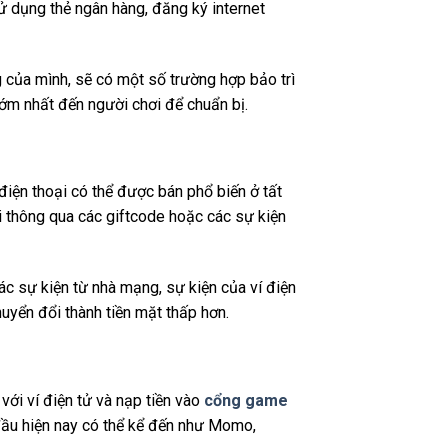
ử dụng thẻ ngân hàng, đăng ký internet
 của mình, sẽ có một số trường hợp bảo trì
sớm nhất đến người chơi để chuẩn bị.
iện thoại có thể được bán phổ biến ở tất
i thông qua các giftcode hoặc các sự kiện
c sự kiện từ nhà mạng, sự kiện của ví điện
huyển đổi thành tiền mặt thấp hơn.
 với ví điện tử và nạp tiền vào
cổng game
g đầu hiện nay có thể kể đến như Momo,