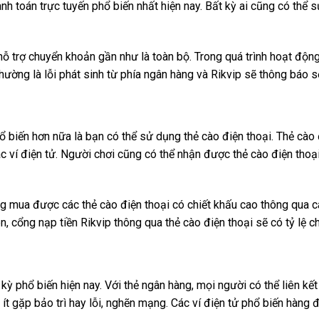
 toán trực tuyến phổ biến nhất hiện nay. Bất kỳ ai cũng có thể s
ỗ trợ chuyển khoản gần như là toàn bộ. Trong quá trình hoạt động
hường là lỗi phát sinh từ phía ngân hàng và Rikvip sẽ thông báo 
biến hơn nữa là bạn có thể sử dụng thẻ cào điện thoại. Thẻ cào đ
c ví điện tử. Người chơi cũng có thể nhận được thẻ cào điện thoạ
g mua được các thẻ cào điện thoại có chiết khấu cao thông qua cá
, cổng nạp tiền Rikvip thông qua thẻ cào điện thoại sẽ có tỷ lệ c
 kỳ phổ biến hiện nay. Với thẻ ngân hàng, mọi người có thể liên kết
ợi, ít gặp bảo trì hay lỗi, nghẽn mạng. Các ví điện tử phổ biến hàn