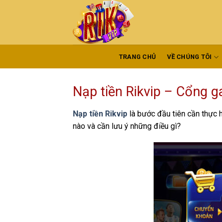
Skip
to
content
TRANG CHỦ
VỀ CHÚNG TÔI
Nạp tiền Rikvip – Cổng 
Nạp tiền Rikvip
là bước đầu tiên cần thực h
nào và cần lưu ý những điều gì?