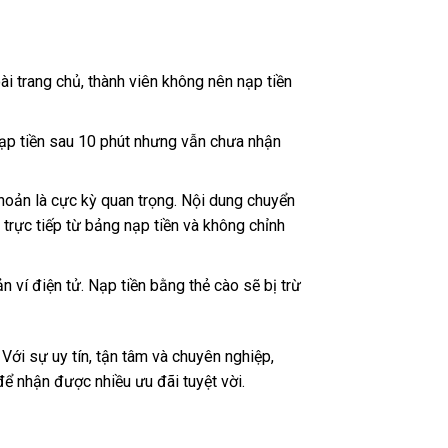
oài trang chủ, thành viên không nên nạp tiền
u nạp tiền sau 10 phút nhưng vẫn chưa nhận
khoản là cực kỳ quan trọng. Nội dung chuyển
 trực tiếp từ bảng nạp tiền và không chỉnh
 ví điện tử. Nạp tiền bằng thẻ cào sẽ bị trừ
Với sự uy tín, tận tâm và chuyên nghiệp,
ể nhận được nhiều ưu đãi tuyệt vời.