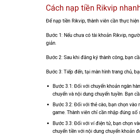
Cách nạp tiền Rikvip nhan
Để nạp tiền Rikvip, thành viên cần thực hiệ
Bước 1: Nếu chưa có tài khoản Rikvip, ngườ
giản.
Bước 2: Sau khi đăng ký thành công, bạn cần
Bước 3: Tiếp đến, tại màn hình trang chủ, b
Bước 3.1: Đối với chuyển khoản ngân hàn
chuyển và nội dung chuyển tuyền. Bạn cầ
Bước 3.2: Đối với thẻ cào, bạn chọn vào n
game. Thành viên chỉ cần nhập đúng số s
Bước 3.3: Đối với ví điện tử, bạn chọn và
chuyển tiền với nội dung chuyển khoản 