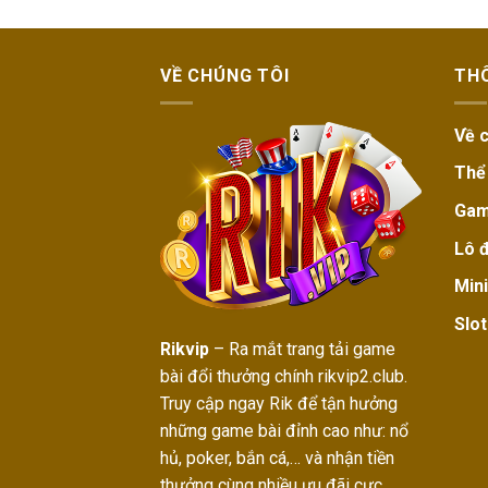
VỀ CHÚNG TÔI
TH
Về c
Thể 
Game
Lô đ
Mini
Slo
Rikvip
– Ra mắt trang tải game
bài đổi thưởng chính rikvip2.club.
Truy cập ngay Rik để tận hưởng
những game bài đỉnh cao như: nổ
hủ, poker, bắn cá,… và nhận tiền
thưởng cùng nhiều ưu đãi cực