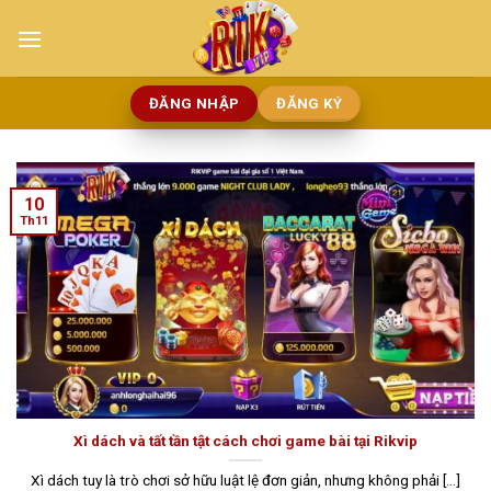
Skip
to
content
ĐĂNG NHẬP
ĐĂNG KÝ
10
Th11
Xì dách và tất tần tật cách chơi game bài tại Rikvip
Xì dách tuy là trò chơi sở hữu luật lệ đơn giản, nhưng không phải [...]