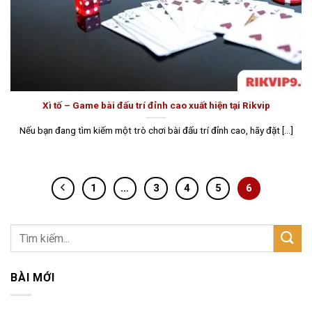
Xì tố – Game bài đấu trí đỉnh cao xuất hiện tại Rikvip
Nếu bạn đang tìm kiếm một trò chơi bài đấu trí đỉnh cao, hãy đặt [...]
1
…
3
4
5
6
BÀI MỚI