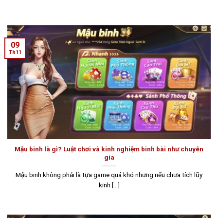
09
Th11
Mậu binh là gì? Luật chơi và kinh nghiệm binh bài như chuyên
gia
Mậu binh không phải là tựa game quá khó nhưng nếu chưa tích lũy
kinh [...]