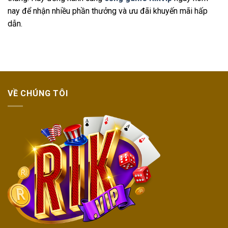
nay để nhận nhiều phần thưởng và ưu đãi khuyến mãi hấp
dẫn.
VỀ CHÚNG TÔI