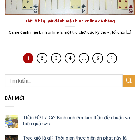
Tiết lộ bí quyết đánh mậu binh online dễ thắng
Game đánh mậu binh online là một trò chơi cực kỳ thú vị, lối chơi [...]
1
2
3
4
…
6
BÀI MỚI
Thầu Đề Là Gì? Kinh nghiệm làm thầu đề chuẩn và
hiệu quả cao
Treo giò là gì? Thời gian thực hiện án phạt này là