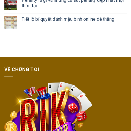
Penalty là gì và những cú sút penalty đẹp nhất mọi
thời đại
Tiết lộ bí quyết đánh mậu binh online dễ thắng
VỀ CHÚNG TÔI