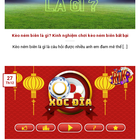
Kèo ném biên là gì? Kinh nghiệm chơi kèo ném biên bất bại
Kèo ném biên là gì là câu hỏi được nhiều anh em đam mê thể [...]
27
Th12