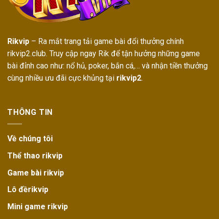
Rikvip
– Ra mắt trang tải game bài đổi thưởng chính
rikvip2.club. Truy cập ngay Rik để tận hưởng những game
bài đỉnh cao như: nổ hủ, poker, bắn cá,… và nhận tiền thưởng
cùng nhiều ưu đãi cực khủng tại
rikvip2
.
THÔNG TIN
Về chúng tôi
Thể thao rikvip
Game bài rikvip
Lô đềrikvip
Mini game rikvip