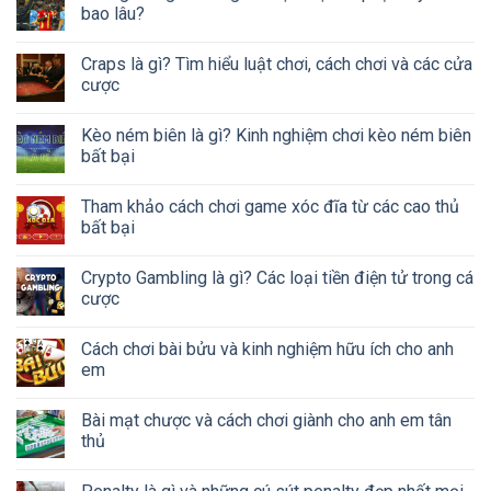
bao lâu?
Craps là gì? Tìm hiểu luật chơi, cách chơi và các cửa
cược
Kèo ném biên là gì? Kinh nghiệm chơi kèo ném biên
bất bại
Tham khảo cách chơi game xóc đĩa từ các cao thủ
bất bại
Crypto Gambling là gì? Các loại tiền điện tử trong cá
cược
Cách chơi bài bửu và kinh nghiệm hữu ích cho anh
em
Bài mạt chược và cách chơi giành cho anh em tân
thủ