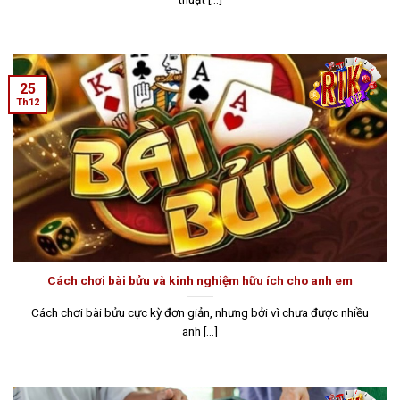
25
Th12
Cách chơi bài bửu và kinh nghiệm hữu ích cho anh em
Cách chơi bài bửu cực kỳ đơn giản, nhưng bởi vì chưa được nhiều
anh [...]