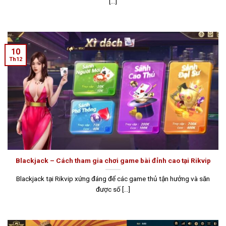
[...]
10
Th12
Blackjack – Cách tham gia chơi game bài đỉnh cao tại Rikvip
Blackjack tại Rikvip xứng đáng để các game thủ tận hưởng và săn
được số [...]