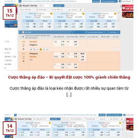
15
Th12
Cược thắng áp đảo – Bí quyết đặt cược 100% giành chiến thắng
Cược thắng áp đảo là loại kèo nhận được rất nhiều sự quan tâm từ
[...]
14
Th12