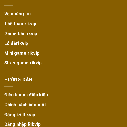
Về chúng tôi
Thể thao rikvip
Game bài rikvip
Lô đềrikvip
Mini game rikvip
Slots game rikvip
HƯỚNG DẪN
Điều khoản điều kiện
Chính sách bảo mật
Đăng ký Rikvip
Đăng nhập Rikvip