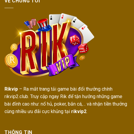
VỀ CHÚNG TÔI
Rikvip
– Ra mắt trang tải game bài đổi thưởng chính
rikvip2.club. Truy cập ngay Rik để tận hưởng những game
bài đỉnh cao như: nổ hủ, poker, bắn cá,… và nhận tiền thưởng
cùng nhiều ưu đãi cực khủng tại
rikvip2
.
THÔNG TIN