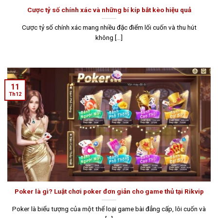
Cược tỷ số chính xác và những bí kíp bắt kèo hiệu quả
Cược tỷ số chính xác mang nhiều đặc điểm lối cuốn và thu hút
không [...]
11
Th12
Poker là gì? Luật chơi poker đơn giản cho game thủ tại Rikvip
Poker là biểu tượng của một thể loại game bài đẳng cấp, lôi cuốn và