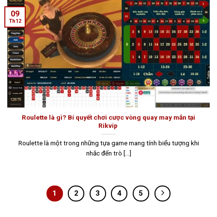
09
Th12
Roulette là gì? Bí quyết chơi cược vòng quay may mắn tại
Rikvip
Roulette là một trong những tựa game mang tính biểu tượng khi
nhắc đến trò [...]
1
2
3
4
5