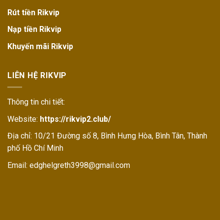
Rút tiền Rikvip
Nạp tiền Rikvip
Khuyến mãi Rikvip
LIÊN HỆ RIKVIP
Thông tin chi tiết:
Website:
https://rikvip2.club/
Địa chỉ: 10/21 Đường số 8, Bình Hưng Hòa, Bình Tân, Thành
phố Hồ Chí Minh
Email:
edghelgreth3998@gmail.com