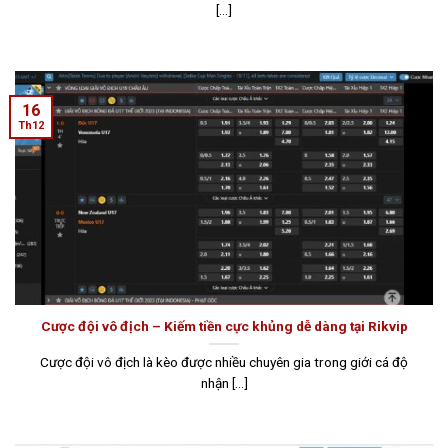
[...]
16
Th12
Cược đội vô địch – Kiếm tiền cực khủng dễ dàng tại Rikvip
Cược đội vô địch là kèo được nhiều chuyên gia trong giới cá độ
nhận [...]