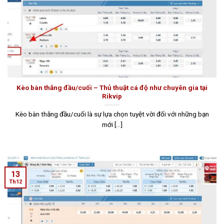
Kèo bàn thắng đầu/cuối – Thủ thuật cá độ như chuyên gia tại
Rikvip
Kèo bàn thắng đầu/cuối là sự lựa chọn tuyệt vời đối với những bạn
mới [...]
13
Th12