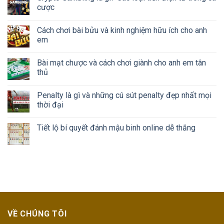
cược
Cách chơi bài bửu và kinh nghiệm hữu ích cho anh
em
Bài mạt chược và cách chơi giành cho anh em tân
thủ
Penalty là gì và những cú sút penalty đẹp nhất mọi
thời đại
Tiết lộ bí quyết đánh mậu binh online dễ thắng
VỀ CHÚNG TÔI