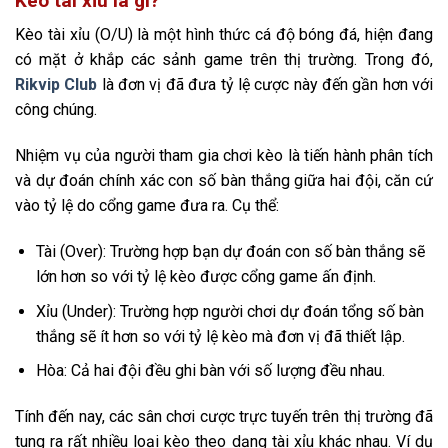
Kèo tài xỉu là gì?
Kèo tài xỉu (O/U) là một hình thức cá độ bóng đá, hiện đang
có mặt ở khắp các sảnh game trên thị trường. Trong đó,
Rikvip Club
là đơn vị đã đưa tỷ lệ cược này đến gần hơn với
công chúng.
Nhiệm vụ của người tham gia chơi kèo là tiến hành phân tích
và dự đoán chính xác con số bàn thắng giữa hai đội, căn cứ
vào tỷ lệ do cổng game đưa ra. Cụ thể:
Tài (Over): Trường hợp bạn dự đoán con số bàn thắng sẽ
lớn hơn so với tỷ lệ kèo được cổng game ấn định.
Xỉu (Under): Trường hợp người chơi dự đoán tổng số bàn
thắng sẽ ít hơn so với tỷ lệ kèo mà đơn vị đã thiết lập.
Hòa: Cả hai đội đều ghi bàn với số lượng đều nhau.
Tính đến nay, các sân chơi cược trực tuyến trên thị trường đã
tung ra rất nhiều loại kèo theo dạng tài xỉu khác nhau. Ví dụ