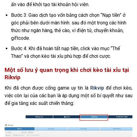
ấn vào để khởi tạo tài khoản hội viên.
Bước 3: Giao dịch tạo vốn bằng cách chọn “Nạp tiền” ở
góc phải bên dưới màn hình. sau đó một trong các hình
thức như ngân hàng, thẻ cào, ví điện tử, chuyển khoản,
giftcode.
Bước 4: Khi đã hoàn tất nạp tiền, click vào mục “Thể
Thao” và chọn kèo tài xỉu phù hợp để chơi cược.
Một số lưu ý quan trọng khi chơi kèo tài xỉu tại
Rikvip
Khi đã chọn được cổng game uy tín là
Rikvip
để chơi kèo,
việc còn lại của các bạn là áp dụng một số bí quyết như sau
để gia tăng xác suất chiến thắng: