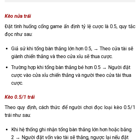
Kèo nửa trái
Đặt tình huống cổng game ấn định tỷ lệ cược là 0.5, quy tắc
đọc như sau:
Giả sử khi tổng bàn thắng lớn hơn 0.5, → Theo cửa tài sẽ
giành chiến thắng và theo cửa xỉu sẽ thua cược.
Trường hợp khi tổng bàn thắng bé hơn 0.5 → Người đặt
cược vào cửa xỉu chiến thắng và người theo cửa tài thua
cược.
Kèo 0.5/1 trái
Theo quy định, cách thức để người chơi đọc loại kèo 0.5/1
trái như sau:
Khi hệ thống ghi nhận tổng bàn thắng lớn hơn hoặc bằng
2 → Người đặt vốn vào tài sẽ thắng, ngược lại nếu đặt