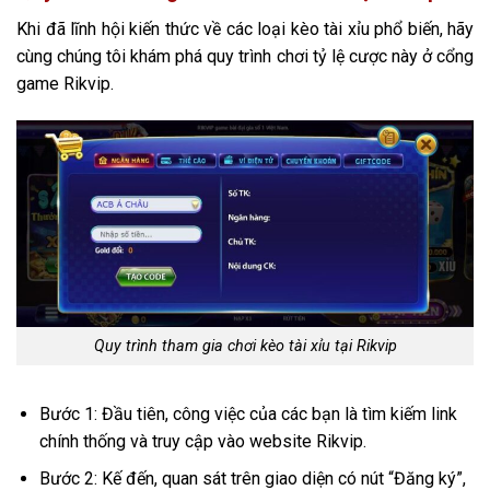
Khi đã lĩnh hội kiến thức về các loại kèo tài xỉu phổ biến, hãy
cùng chúng tôi khám phá quy trình chơi tỷ lệ cược này ở cổng
game Rikvip.
Quy trình tham gia chơi kèo tài xỉu tại Rikvip
Bước 1: Đầu tiên, công việc của các bạn là tìm kiếm link
chính thống và truy cập vào website Rikvip.
Bước 2: Kế đến, quan sát trên giao diện có nút “Đăng ký”,