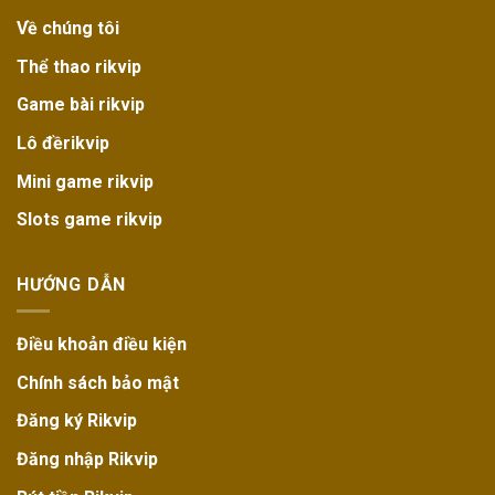
Về chúng tôi
Thể thao rikvip
Game bài rikvip
Lô đềrikvip
Mini game rikvip
Slots game rikvip
HƯỚNG DẪN
Điều khoản điều kiện
Chính sách bảo mật
Đăng ký Rikvip
Đăng nhập Rikvip