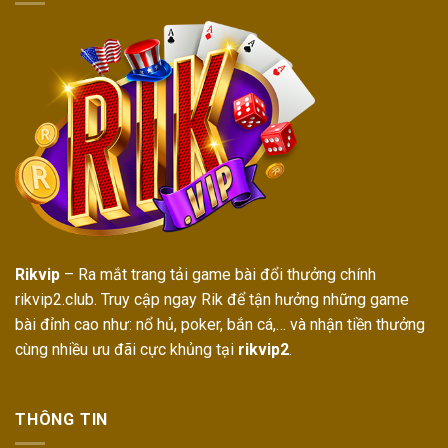
Rikvip
– Ra mắt trang tải game bài đổi thưởng chính
rikvip2.club. Truy cập ngay Rik để tận hưởng những game
bài đỉnh cao như: nổ hủ, poker, bắn cá,… và nhận tiền thưởng
cùng nhiều ưu đãi cực khủng tại
rikvip2
.
THÔNG TIN