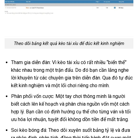
Theo dõi bảng kết quả kèo tài xỉu để đúc kết kinh nghiệm
Tham gia diễn đàn: Vì kèo tài xỉu có rất nhiều “biến thể”
khác nhau trong một trận đấu. Do đó bạn cần lắng nghe
lời khuyên từ các chuyên gia trên diễn đàn. Qua đó tự đúc
kết kinh nghiệm và một lối chơi riêng cho mình.
Phân phối vốn cược: Một tay chơi thông minh là người
biết cách lên kế hoạch và phân chia nguồn vốn một cách
hợp lý. Bạn cần có định hướng cụ thể cho từng ván và tối
ưu hóa lợi nhuận, tuyệt đối không dồn tiền để mất trắng.
Soi kèo bóng đá: Theo dõi xuyên suốt bảng tỷ lệ và đưa
ra nhận định, phân tích, đồng thời tiến hành đặt cược một