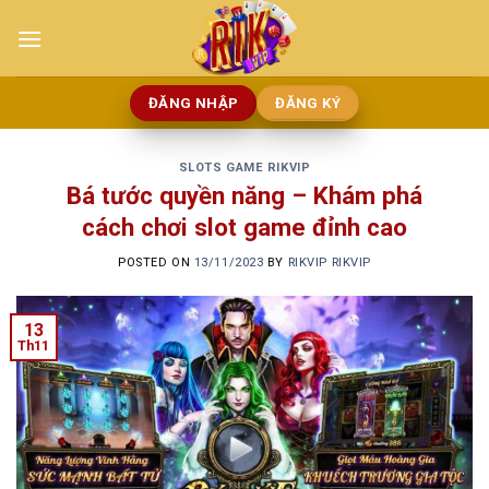
Skip
to
content
ĐĂNG NHẬP
ĐĂNG KÝ
SLOTS GAME RIKVIP
Bá tước quyền năng – Khám phá
cách chơi slot game đỉnh cao
POSTED ON
13/11/2023
BY
RIKVIP RIKVIP
13
Th11