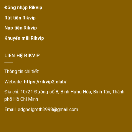
Đăng nhập Rikvip
Rút tiền Rikvip
Nạp tiền Rikvip
Khuyến mãi Rikvip
LIÊN HỆ RIKVIP
Thông tin chi tiết:
Website:
https://rikvip2.club/
Địa chỉ: 10/21 Đường số 8, Bình Hưng Hòa, Bình Tân, Thành
phố Hồ Chí Minh
Email:
edghelgreth3998@gmail.com