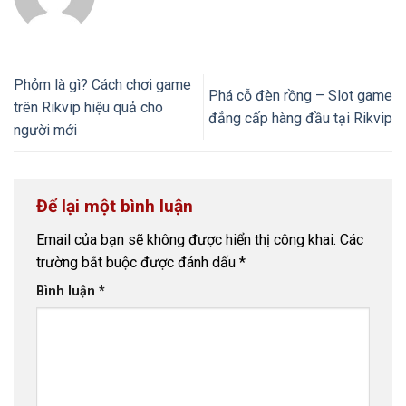
Phỏm là gì? Cách chơi game
Phá cỗ đèn rồng – Slot game
trên Rikvip hiệu quả cho
đẳng cấp hàng đầu tại Rikvip
người mới
Để lại một bình luận
Email của bạn sẽ không được hiển thị công khai.
Các
trường bắt buộc được đánh dấu
*
Bình luận
*