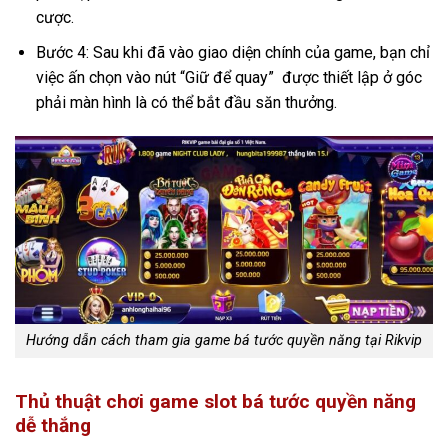
cược.
Bước 4: Sau khi đã vào giao diện chính của game, bạn chỉ
việc ấn chọn vào nút “Giữ để quay” được thiết lập ở góc
phải màn hình là có thể bắt đầu săn thưởng.
Hướng dẫn cách tham gia game bá tước quyền năng tại Rikvip
Thủ thuật chơi game slot bá tước quyền năng
dễ thắng