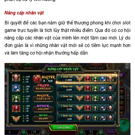
Nâng cấp nhân vật
Bí quyết để các bạn nắm giữ thế thượng phong khi chơi slot
game trực tuyến là tích lũy thật nhiều điểm. Qua đó có cơ hội
nâng cấp các nhân vật của mình lên một tầm cao mới. Lý do
đơn giản là vì những nhân vật mới sẽ có tiềm lực mạnh hơn
và làm tăng cơ hội nhận thưởng hấp dẫn.