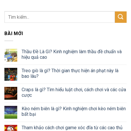
BÀI MỚI
Thầu Đề Là Gì? Kinh nghiệm làm thầu đề chuẩn và
hiệu quả cao
Treo giò là gì? Thời gian thực hiện án phạt này là
bao lâu?
Craps là gì? Tìm hiểu luật chơi, cách chơi và các cửa
cược
Kèo ném biên là gì? Kinh nghiệm chơi kèo ném biên
bất bại
Tham khảo cách chơi game xóc đĩa từ các cao thủ