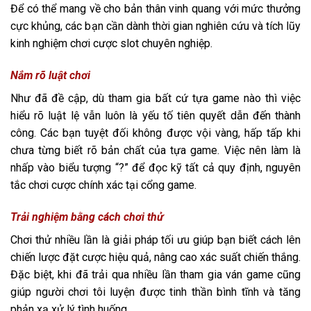
Để có thể mang về cho bản thân vinh quang với mức thưởng
cực khủng, các bạn cần dành thời gian nghiên cứu và tích lũy
kinh nghiệm chơi cược slot chuyên nghiệp.
Nắm rõ luật chơi
Như đã đề cập, dù tham gia bất cứ tựa game nào thì việc
hiểu rõ luật lệ vẫn luôn là yếu tố tiên quyết dẫn đến thành
công. Các bạn tuyệt đối không được vội vàng, hấp tấp khi
chưa từng biết rõ bản chất của tựa game. Việc nên làm là
nhấp vào biểu tượng “?” để đọc kỹ tất cả quy định, nguyên
tắc chơi cược chính xác tại cổng game.
Trải nghiệm bằng cách chơi thử
Chơi thử nhiều lần là giải pháp tối ưu giúp bạn biết cách lên
chiến lược đặt cược hiệu quả, nâng cao xác suất chiến thắng.
Đặc biệt, khi đã trải qua nhiều lần tham gia ván game cũng
giúp người chơi tôi luyện được tinh thần bình tĩnh và tăng
phản xạ xử lý tình huống.