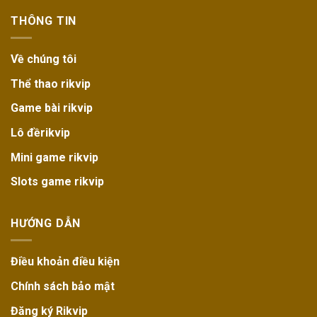
THÔNG TIN
Về chúng tôi
Thể thao rikvip
Game bài rikvip
Lô đềrikvip
Mini game rikvip
Slots game rikvip
HƯỚNG DẪN
Điều khoản điều kiện
Chính sách bảo mật
Đăng ký Rikvip