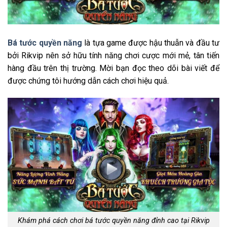
Bá tước quyền năng
là tựa game được hậu thuẫn và đầu tư
bởi Rikvip nên sở hữu tính năng chơi cược mới mẻ, tân tiến
hàng đầu trên thị trường. Mời bạn đọc theo dõi bài viết để
được chứng tôi hướng dẫn cách chơi hiệu quả.
Khám phá cách chơi bá tước quyền năng đỉnh cao tại Rikvip