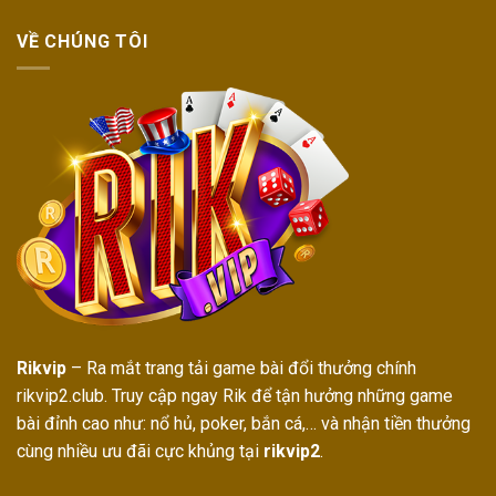
VỀ CHÚNG TÔI
Rikvip
– Ra mắt trang tải game bài đổi thưởng chính
rikvip2.club. Truy cập ngay Rik để tận hưởng những game
bài đỉnh cao như: nổ hủ, poker, bắn cá,… và nhận tiền thưởng
cùng nhiều ưu đãi cực khủng tại
rikvip2
.