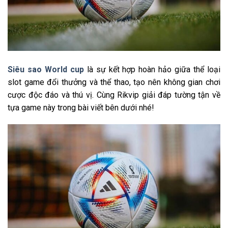
Siêu sao World cup
là sự kết hợp hoàn hảo giữa thể loại
slot game đổi thưởng và thể thao, tạo nên không gian chơi
cược độc đáo và thú vị. Cùng Rikvip giải đáp tường tận về
tựa game này trong bài viết bên dưới nhé!