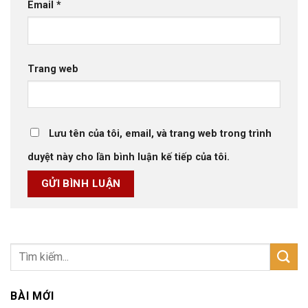
Email
*
Trang web
Lưu tên của tôi, email, và trang web trong trình
duyệt này cho lần bình luận kế tiếp của tôi.
BÀI MỚI