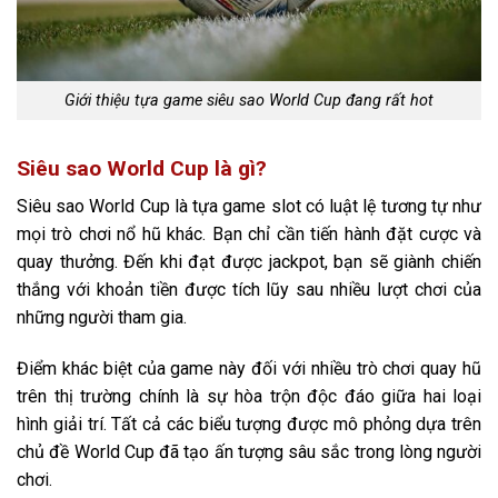
Giới thiệu tựa game siêu sao World Cup đang rất hot
Siêu sao World Cup là gì?
Siêu sao World Cup là tựa game slot có luật lệ tương tự như
mọi trò chơi nổ hũ khác. Bạn chỉ cần tiến hành đặt cược và
quay thưởng. Đến khi đạt được jackpot, bạn sẽ giành chiến
thắng với khoản tiền được tích lũy sau nhiều lượt chơi của
những người tham gia.
Điểm khác biệt của game này đối với nhiều trò chơi quay hũ
trên thị trường chính là sự hòa trộn độc đáo giữa hai loại
hình giải trí. Tất cả các biểu tượng được mô phỏng dựa trên
chủ đề World Cup đã tạo ấn tượng sâu sắc trong lòng người
chơi.