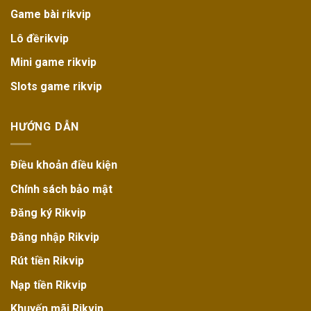
Game bài rikvip
Lô đềrikvip
Mini game rikvip
Slots game rikvip
HƯỚNG DẪN
Điều khoản điều kiện
Chính sách bảo mật
Đăng ký Rikvip
Đăng nhập Rikvip
Rút tiền Rikvip
Nạp tiền Rikvip
Khuyến mãi Rikvip