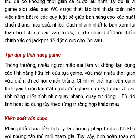
thủ đã có khoảng thời gian cá cược lâu năm. Lý do là vì
game slot siêu sao WC được thiết lập bởi thuật toán, nên
việc nắm bắt rõ các quy luật sẽ giúp bạn nâng cao xác suất
chiến thắng hiệu quả. nhiều. Cách nhanh nhất là bạn xem lại
toàn bộ lịch sử các ván trước, từ đó nhận biết thời điểm
chính xác có jackpot để đặt cược cho lần sau.
Tận dụng tính năng game
Thông thường, nhiều người mắc sai lầm vì không tận dụng
các tính năng hữu ích của tựa game, vừa mất nhiều thời gian
vừa giảm đi cơ hội chiến thắng. Chính vì thế, bạn cần dành
thời gian trước khi đặt cược để nghiên cứu kỹ lưỡng về các
tính năng điển hình như quay nhanh, quay tự động,… Từ đó
linh hoạt áp dụng tùy theo từng trường hợp khác nhau.
Kiểm soát vốn cược
Phân phối dòng tiền hợp lý là phương pháp tương đối khó
với những tân thủ mới tham gia. Tuy vậy, bạn hoàn toàn có