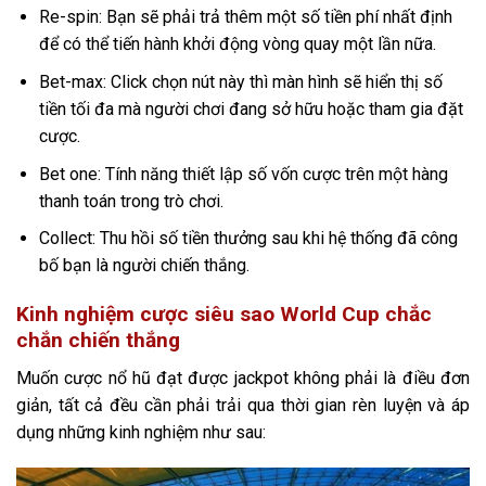
Re-spin: Bạn sẽ phải trả thêm một số tiền phí nhất định
để có thể tiến hành khởi động vòng quay một lần nữa.
Bet-max: Click chọn nút này thì màn hình sẽ hiển thị số
tiền tối đa mà người chơi đang sở hữu hoặc tham gia đặt
cược.
Bet one: Tính năng thiết lập số vốn cược trên một hàng
thanh toán trong trò chơi.
Collect: Thu hồi số tiền thưởng sau khi hệ thống đã công
bố bạn là người chiến thắng.
Kinh nghiệm cược siêu sao World Cup chắc
chắn chiến thắng
Muốn cược nổ hũ đạt được jackpot không phải là điều đơn
giản, tất cả đều cần phải trải qua thời gian rèn luyện và áp
dụng những kinh nghiệm như sau: