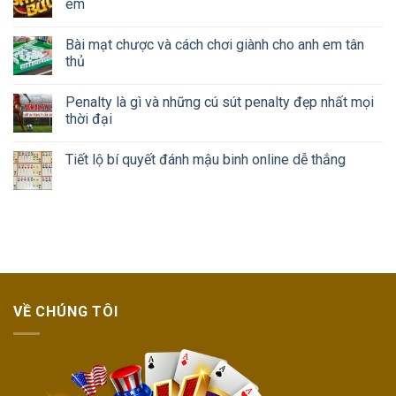
em
Bài mạt chược và cách chơi giành cho anh em tân
thủ
Penalty là gì và những cú sút penalty đẹp nhất mọi
thời đại
Tiết lộ bí quyết đánh mậu binh online dễ thắng
VỀ CHÚNG TÔI