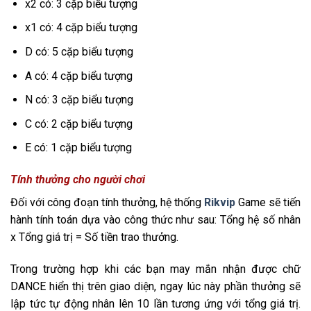
x2 có: 3 cặp biểu tượng
x1 có: 4 cặp biểu tượng
D có: 5 cặp biểu tượng
A có: 4 cặp biểu tượng
N có: 3 cặp biểu tượng
C có: 2 cặp biểu tượng
E có: 1 cặp biểu tượng
Tính thưởng cho người chơi
Đối với công đoạn tính thưởng, hệ thống
Rikvip
Game sẽ tiến
hành tính toán dựa vào công thức như sau: Tổng hệ số nhân
x Tổng giá trị = Số tiền trao thưởng.
Trong trường hợp khi các bạn may mắn nhận được chữ
DANCE hiển thị trên giao diện, ngay lúc này phần thưởng sẽ
lập tức tự động nhân lên 10 lần tương ứng với tổng giá trị.