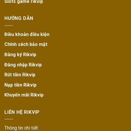
Slots game rikvip
HƯỚNG DẪN
Điều khoản điều kiện
Chính sách bảo mật
Đăng ký Rikvip
Đăng nhập Rikvip
Rút tiền Rikvip
Nạp tiền Rikvip
Khuyến mãi Rikvip
LIÊN HỆ RIKVIP
Thông tin chi tiết: